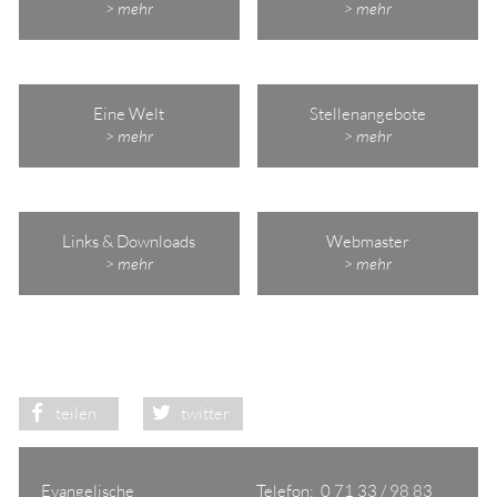
> mehr
> mehr
Eine Welt
Stellenangebote
> mehr
> mehr
Links & Downloads
Webmaster
> mehr
> mehr
teilen
twitter
Evangelische
Telefon: 0 71 33 / 98 83