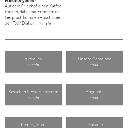
Friedhof gehen?
Auf dem Friedhof einen Kaffee
trinken, dabei mit Fremden ins
Gespräch kommen – auch über
den Tod? Diakon …
> mehr
Aktuelles
Unsere Gemeinde
> mehr
> mehr
Kasualien & Feierlichkeiten
Angebote
> mehr
> mehr
Kindergärten
Diakonie