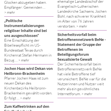
ehemalige Landesbischof der
Glocken abzugeben haben.
Evangelisch-Lutherischen
Empfänger: Gemeinden …
Landeskirche Sachsens, Jochen
> mehr
Bohl, nach schwerer Krankheit
„Politische
im Alter von 76 Jahren
Instrumentalisierungen
verstorben.
> mehr
religiöser Inhalte sind bei
Sicherheitsvorfall beim
uns ausgeschlossen“
Betroffenennetzwerk BeNe -
Eine Einschätzung der
Statement der Gruppe der
Bibellesepflicht im US-
Betroffenen im
Bundesstaat Texas durch
Beteiligungsforum
Kirchenrat Stefan Hermann in
Sexualisierte Gewalt
Bezug …
> mehr
Der Sicherheitsvorfall beim
Jochen Haas wird Dekan von
Betroffenennetzwerk BeNe
Heilbronn-Brackenheim
hat viele Betroffene tief
Pfarrer Jochen Haas ist zum
verunsichert. BeNe war für die
neuen Dekan des
Nutzerinnen und Nutzer weit
Kirchenbezirks Heilbronn-
mehr als ein gewöhnliches
Brackenheim gewählt worden.
Internetforum.
> mehr
Er folgt …
> mehr
Zum Kaffeetrinken auf den