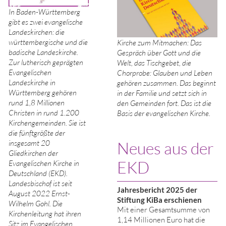
In Baden-Württemberg
gibt es zwei evangelische
Landeskirchen: die
württembergische und die
Kirche zum Mitmachen: Das
badische Landeskirche.
Gespräch über Gott und die
Zur lutherisch geprägten
Welt, das Tischgebet, die
Evangelischen
Chorprobe: Glauben und Leben
Landeskirche in
gehören zusammen. Das beginnt
Württemberg gehören
in der Familie und setzt sich in
rund 1,8 Millionen
den Gemeinden fort. Das ist die
Christen in rund 1.200
Basis der evangelischen Kirche.
Kirchengemeinden. Sie ist
die fünftgrößte der
insgesamt 20
Neues aus der
Gliedkirchen der
EKD
Evangelischen Kirche in
Deutschland (EKD).
Landesbischof ist seit
Jahresbericht 2025 der
August 2022 Ernst-
Stiftung KiBa erschienen
Wilhelm Gohl. Die
Mit einer Gesamtsumme von
Kirchenleitung hat ihren
1,14 Millionen Euro hat die
Sitz im Evangelischen