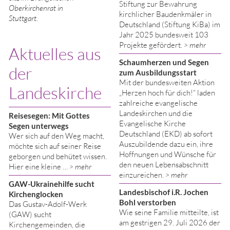
Stiftung zur Bewahrung
Oberkirchenrat in
kirchlicher Baudenkmäler in
Stuttgart.
Deutschland (Stiftung KiBa) im
Jahr 2025 bundesweit 103
Projekte gefördert.
> mehr
Aktuelles aus
Schaumherzen und Segen
der
zum Ausbildungsstart
Mit der bundesweiten Aktion
Landeskirche
„Herzen hoch für dich!“ laden
zahlreiche evangelische
Landeskirchen und die
Reisesegen: Mit Gottes
Evangelische Kirche
Segen unterwegs
Deutschland (EKD) ab sofort
Wer sich auf den Weg macht,
Auszubildende dazu ein, ihre
möchte sich auf seiner Reise
Hoffnungen und Wünsche für
geborgen und behütet wissen.
den neuen Lebensabschnitt
Hier eine kleine …
> mehr
einzureichen.
> mehr
GAW-Ukrainehilfe sucht
Landesbischof i.R. Jochen
Kirchenglocken
Bohl verstorben
Das Gustav-Adolf-Werk
Wie seine Familie mitteilte, ist
(GAW) sucht
am gestrigen 29. Juli 2026 der
Kirchengemeinden, die