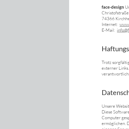
face-design
Un
Christofstraß
74366 Kirchh
Internet:
www.
E-Mail:
info@f
Haftungs
Trotz sorgfält
externer Links.
verantwortlich
Datensc
Unsere Website
Diese Software
Computer gesp
ermöglichen. 