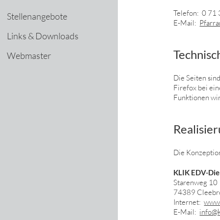
Telefon: 0 71
Stellenangebote
E-Mail:
Pfarr
Links & Downloads
Technisc
Webmaster
Die Seiten sin
Firefox bei ei
Funktionen wir
Realisie
Die Konzeption
KLIK EDV-Die
Starenweg 10
74389 Cleebr
Internet:
www.
E-Mail:
info@k