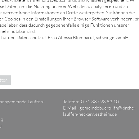
 des Anbieters innerhalb Deutschlands anonymisiert gespeichert. Wir
se Daten, um die Nutzung unserer Website zu analysieren und zu
r werden keine Informationen an Dritte weitergeben. Sie können die
r Cookies in den Einstellungen Ihrer Browser Software verhindern; bi
abei aber, dass dadurch gegebenenfalls einige Funktionen unserer
mehr nutzbar sind.
 für den Datenschutz ist Frau Allessa Blumhardt, schwinge GmbH,
tter
chengemeinde Lauffen-
Telefon: 0 71 33 / 98 83 10
E-Mail:
gemeindebuero-lfn@kirche-
lauffen-neckarwestheim.de
18
N.