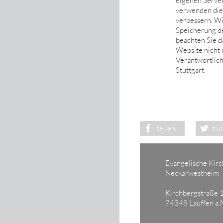
eigenen Server
verwenden die
verbessern. Wi
Speicherung de
beachten Sie d
Website nicht 
Verantwortlich
Stuttgart.
teilen
twi
Evangelische Kir
Neckarwestheim
Kirchbergstraße 
74348 Lauffen a.