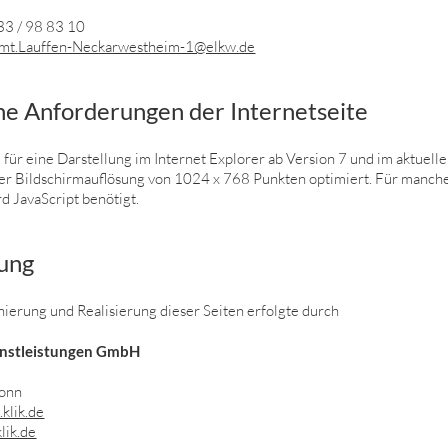
 33 / 98 83 10
amt.Lauffen-Neckarwestheim-1@elkw.de
he Anforderungen der Internetseite
d für eine Darstellung im Internet Explorer ab Version 7 und im aktuell
ner Bildschirmauflösung von 1024 x 768 Punkten optimiert. Für manch
d JavaScript benötigt.
rung
ierung und Realisierung dieser Seiten erfolgte durch
nstleistungen GmbH
onn
klik.de
lik.de