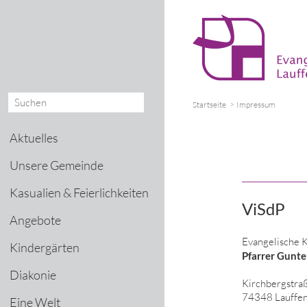
Startseite
Impressum
Aktuelles
Unsere Gemeinde
Kasualien & Feierlichkeiten
ViSdP
Angebote
Evangelische 
Kindergärten
Pfarrer Gunte
Diakonie
Kirchbergstra
74348 Lauffen
Eine Welt