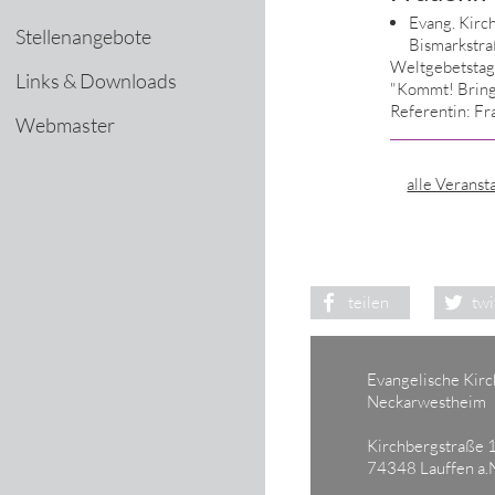
Evang. Kir
Stellenangebote
Bismarkstra
Weltgebetstag
Links & Downloads
"Kommt! Bring
Referentin: F
Webmaster
alle Veranst
teilen
twi
Evangelische Kir
Neckarwestheim
Kirchbergstraße 
74348 Lauffen a.