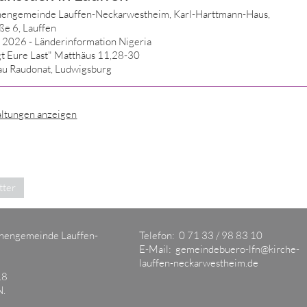
chengemeinde Lauffen-Neckarwestheim,
Karl-Harttmann-Haus,
ße 6, Lauffen
 2026 - Länderinformation Nigeria
t Eure Last" Matthäus 11,28-30
rau Raudonat, Ludwigsburg
altungen anzeigen
tter
chengemeinde Lauffen-
Telefon: 0 71 33 / 98 83 10
E-Mail:
gemeindebuero-lfn@kirche-
lauffen-neckarwestheim.de
18
N.